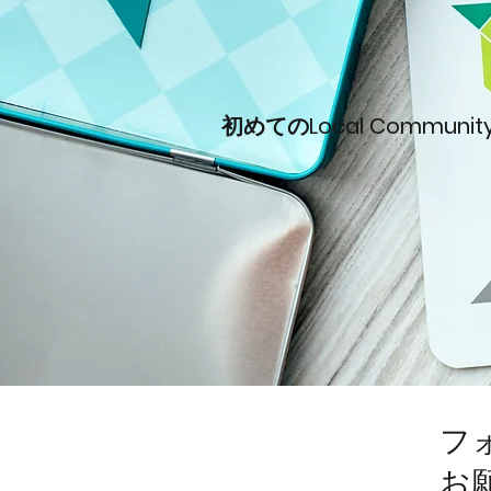
​初めてのLocal Communi
フ
お