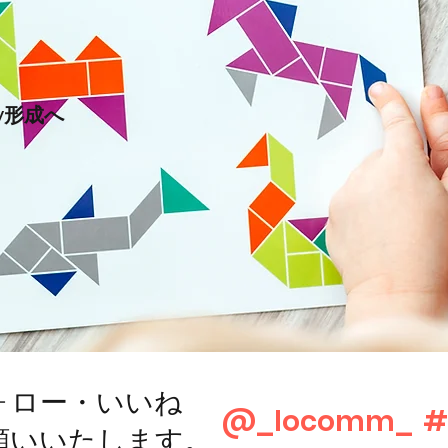
ty形成へ
ォロー・いいね
@_locomm_
#
願いいたします。