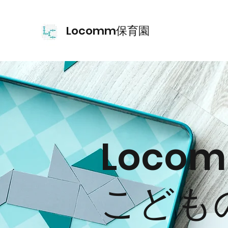
Locomm保育園
Loco
​こど