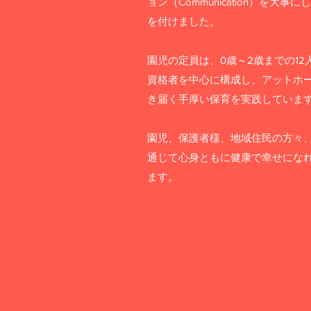
ョン（Communication）を大
を付けました。
園児の定員は、0歳～2歳までの1
資格者を中心に構成し、アットホ
き届く手厚い保育を実践していま
​園児、保護者様、地域住民の方々
通じて心身ともに健康で幸せにな
ます。