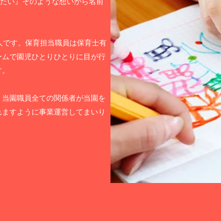
事にしたい』そのような想いから名前
2人です。保育担当職員は保育士有
ームで園児ひとりひとりに目が行
す。
、当園職員全ての関係者が当園を
れますように事業運営してまいり