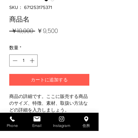
SKU： 671253175371
商品名
通
セ
 ￥10,000 
￥9,500
常
ー
数量
*
価
ル
格
価
格
カートに追加する
商品の詳細です。ここに販売する商品
のサイズ、特徴、素材、取扱い方法な
どの詳細を入力しましょう。
Phone
Email
Instagram
住所
商品情報